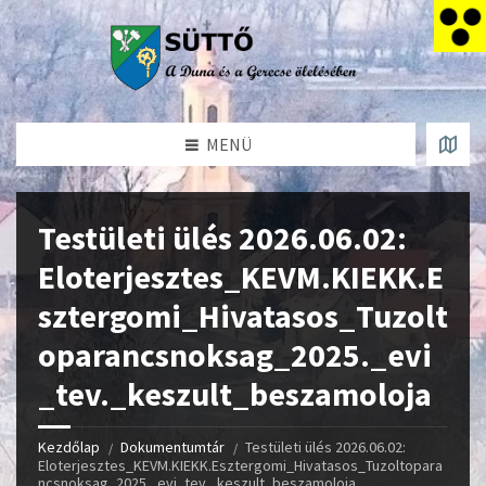
MENÜ
Testületi ülés 2026.06.02:
Eloterjesztes_KEVM.KIEKK.E
sztergomi_Hivatasos_Tuzolt
oparancsnoksag_2025._evi
_tev._keszult_beszamoloja
Kezdőlap
Dokumentumtár
Testületi ülés 2026.06.02:
Eloterjesztes_KEVM.KIEKK.Esztergomi_Hivatasos_Tuzoltopara
ncsnoksag_2025._evi_tev._keszult_beszamoloja