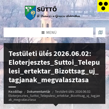
MENÜ
Testületi ülés 2026.06.02:
Eloterjesztes_Suttoi_Telepu
lesi_ertektar_Bizottsag_uj_
tagjanak_megvalasztasa
Kezdőlap
Dokumentumtár
Testületi ülés 2026.06.02:
Eloterjesztes_Suttoi_Telepulesi_ertektar_Bizottsag_uj_tagjan
ak_megvalasztasa