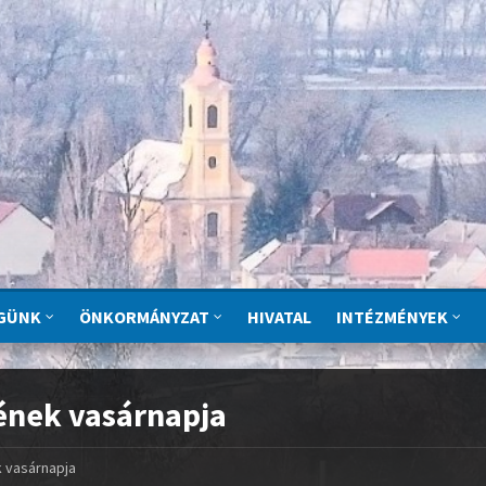
GÜNK
ÖNKORMÁNYZAT
HIVATAL
INTÉZMÉNYEK
ének vasárnapja
 vasárnapja