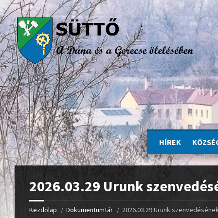
HÍREK
KÖZSÉ
2026.03.29 Urunk szenvedés
Kezdőlap
Dokumentumtár
2026.03.29 Urunk szenvedésének