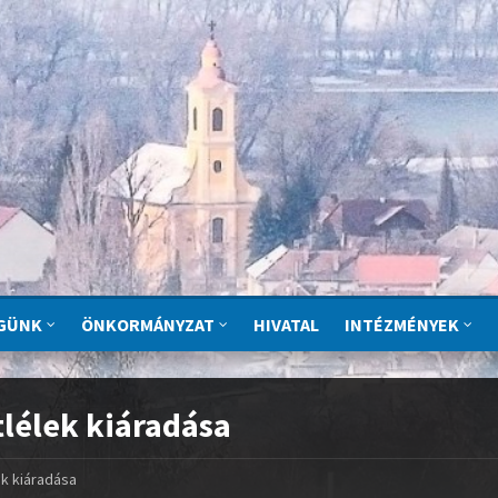
GÜNK
ÖNKORMÁNYZAT
HIVATAL
INTÉZMÉNYEK
tlélek kiáradása
ek kiáradása