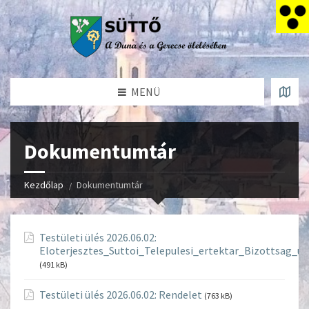
MENÜ
Dokumentumtár
Kezdőlap
Dokumentumtár
Testületi ülés 2026.06.02:
Eloterjesztes_Suttoi_Telepulesi_ertektar_Bizottsag_u
(491 kB)
Testületi ülés 2026.06.02: Rendelet
(763 kB)