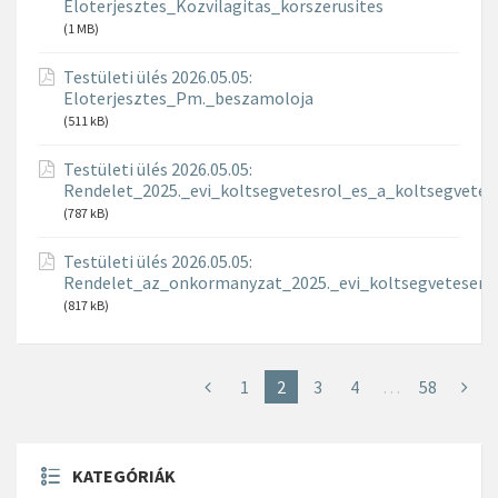
Eloterjesztes_Kozvilagitas_korszerusites
(1 MB)
Testületi ülés 2026.05.05:
Eloterjesztes_Pm._beszamoloja
(511 kB)
Testületi ülés 2026.05.05:
Rendelet_2025._evi_koltsegvetesrol_es_a_koltsegvetes
(787 kB)
Testületi ülés 2026.05.05:
Rendelet_az_onkormanyzat_2025._evi_koltsegvetesene
(817 kB)
1
2
3
4
…
58
KATEGÓRIÁK