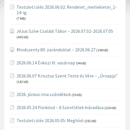
Testületi ülés 2026.06.02: Rendelet_mellekletei_1-
14-ig
(7 MB)
Jézus Szíve Családi Tábor – 2026.07.02-2026.07.05
(445 kB)
Mindszenty 80. zarándoklat – 2026.06.27
(198 kB)
2026.06.14 Évközi XI. vasárnap
(94 kB)
2026.06.07 Krisztus Szent Teste és Vére – „Úrnapja”
(142 kB)
2026. júniusi ima szándékok
(30 kB)
2026.05.24 Pünkösd – A Szentlélek kiáradása
(226 kB)
Testületi ülés 2026.05.05: Meghívó
(292 kB)