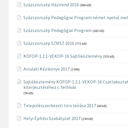
Százszorszép Házirend 2016
(886 kB)
Százszorszép Pedagógiai Program német nyelvű mel
Százszorszép Pedagógiai Program
(682 kB)
Százszorszép SZMSZ 2016
(773 kB)
KÖFOP-1.2.1-VEKOP-16 Sajtóközlemény
(355 kB)
Arculati Kézikönyv 2017
(3 MB)
Sajtóközlemény KÖFOP-1.2.1-VEKOP-16 Csatlakoztatá
kiterjesztéséhez c. felhívás
(96 kB)
Településszerkezeti terv leírása 2017
(84 kB)
Helyi Építési Szabályzat 2017
(244 kB)