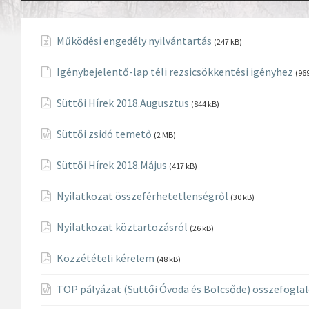
Működési engedély nyilvántartás
(247 kB)
Igénybejelentő-lap téli rezsicsökkentési igényhez
(96
Süttői Hírek 2018.Augusztus
(844 kB)
Süttői zsidó temető
(2 MB)
Süttői Hírek 2018.Május
(417 kB)
Nyilatkozat összeférhetetlenségről
(30 kB)
Nyilatkozat köztartozásról
(26 kB)
Közzétételi kérelem
(48 kB)
TOP pályázat (Süttői Óvoda és Bölcsőde) összefogla