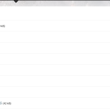
9 kB)
ló
(42 kB)