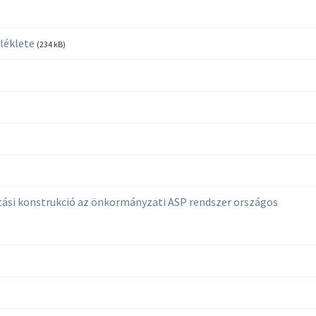
léklete
(234 kB)
si konstrukció az önkormányzati ASP rendszer országos