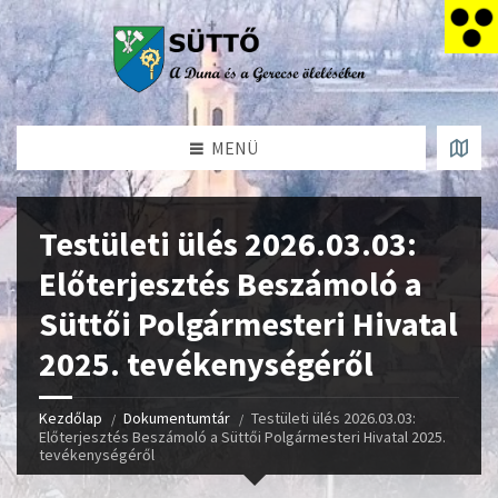
MENÜ
Testületi ülés 2026.03.03:
Előterjesztés Beszámoló a
Süttői Polgármesteri Hivatal
2025. tevékenységéről
Kezdőlap
Dokumentumtár
Testületi ülés 2026.03.03:
Előterjesztés Beszámoló a Süttői Polgármesteri Hivatal 2025.
tevékenységéről