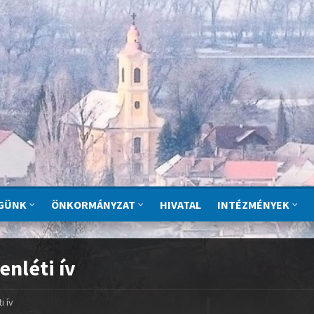
GÜNK
ÖNKORMÁNYZAT
HIVATAL
INTÉZMÉNYEK
enléti ív
i ív