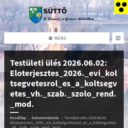
MENÜ
Testületi ülés 2026.06.02:
Eloterjesztes_2026._evi_kol
tsegvetesrol_es_a_koltsegv
etes_vh._szab._szolo_rend.
_mod.
Kezdőlap
Dokumentumtár
Testületi ülés 2026.06.02:
Eloterjesztes_2026._evi_koltsegvetesrol_es_a_koltsegvetes
_vh._szab._szolo_rend._mod.