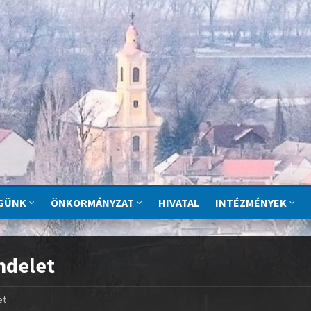
GÜNK
ÖNKORMÁNYZAT
HIVATAL
INTÉZMÉNYEK
ndelet
et