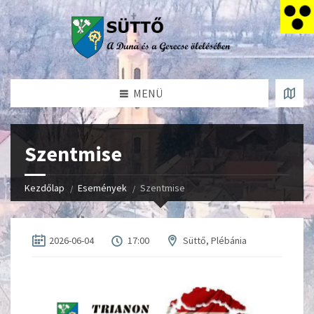
MENÜ
Szentmise
Kezdőlap
Események
Szentmise
2026-06-04
17:00
Süttő, Plébánia