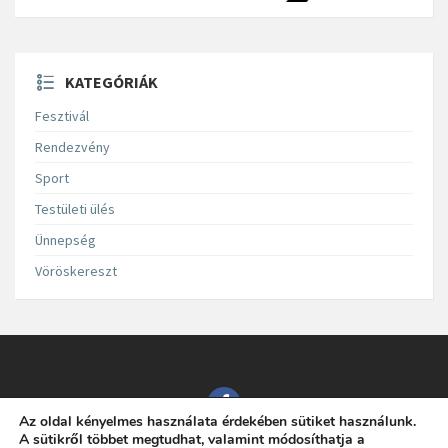
KATEGÓRIÁK
Fesztivál
Rendezvény
Sport
Testületi ülés
Ünnepség
Vöröskereszt
Az oldal kényelmes használata érdekében sütiket használunk.
A sütikről többet megtudhat, valamint módosíthatja a
Süttő Község Önkormányzata - Minden jog fenntartva!