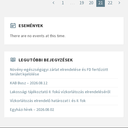
1
…
19
20
21
22
ESEMÉNYEK
There are no events at this time.
LEGUTÓBBI BEJEGYZÉSEK
Növény-egészségügyi zárlat elrendelése és FD fertőzött
terület kijelölése
KAB Busz – 2026.08.12
Lakossági tájékoztató II. fokú vízkorlátozás elrendeléséről
Vízkorlátozás elrendelő határozat I. és II. fok
Egyházi hírek – 2026.08.02