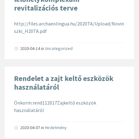
revitalizációs terve
http://files.archaeolingua.hu/2020TA/Upload/Novin
szki_H20TA.pdf
2020-04-14
in
Uncategorized
Rendelet a zajt keltő eszközök
használatáról
Önkorm.rend112017Zajkeltő eszközök
használatáról
2020-04-07
in
Hirdetmény