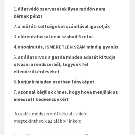
állatvédő szervezetek ilyen módón nem
kérnek pénzt
a műtéti költségeket számlával igazolják
előreutalással nem szabad fizetni
anonimitás, ISMERETLEN SZÁM mindig gyanús
az állatorvos a gazda minden adatát ki tudja
olvasni a rendszerből, tegyünk fel
ellenőrzőkérdéseket
kérjünk minden esetben fényképet
azonnal kérjünk címet, hogy hova menjünk az
elveszett kedvencünkért
A csalás módszeréről készült videót
megtekinthetik az alábbi linken: