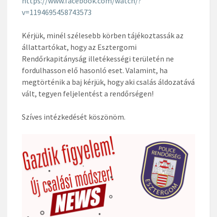
https://www.facebook.com/watch/?
v=1194695458743573
Kérjük, minél szélesebb körben tájékoztassák az
állattartókat, hogy az Esztergomi
Rendőrkapitányság illetékességi területén ne
fordulhasson elő hasonló eset. Valamint, ha
megtörténik a baj kérjük, hogy aki csalás áldozatává
vált, tegyen feljelentést a rendőrségen!
Szíves intézkedését köszönöm.