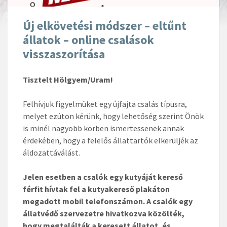
Új elkövetési módszer – eltűnt
állatok – online csalások
visszaszorítása
Tisztelt Hölgyem/Uram!
Felhívjuk figyelmüket egy újfajta csalás típusra,
melyet ezúton kérünk, hogy lehetőség szerint Önök
is minél nagyobb körben ismertessenek annak
érdekében, hogy a felelős állattartók elkerüljék az
áldozattáválást.
Jelen esetben a csalók egy kutyáját kereső
férfit hívtak fel a kutyakereső plakáton
megadott mobil telefonszámon. A csalók egy
állatvédő szervezetre hivatkozva közölték,
hogy megtalálták a keresett állatot, és