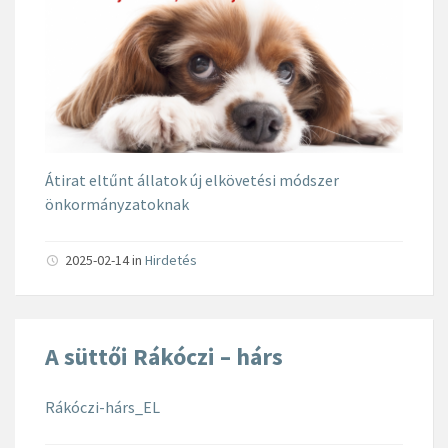
Átirat eltűnt állatok új elkövetési módszer
önkormányzatoknak
2025-02-14
in
Hirdetés
A süttői Rákóczi – hárs
Rákóczi-hárs_EL