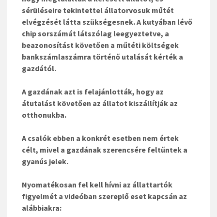
sérüléseire tekintettel állatorvosuk műtét
elvégzését látta szükségesnek. A kutyában lévő
chip sorszámát látszólag leegyeztetve, a
beazonosítást követően a műtéti költségek
bankszámlaszámra történő utalását kérték a
gazdától.
A gazdának azt is felajánlották, hogy az
átutalást követően az állatot kiszállítják az
otthonukba.
A csalók ebben a konkrét esetben nem értek
célt, mivel a gazdának szerencsére feltűntek a
gyanús jelek.
Nyomatékosan fel kell hívni az állattartók
figyelmét a videóban szereplő eset kapcsán az
alábbiakra: