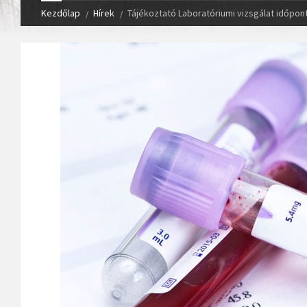
Kezdőlap
Hírek
Tájékoztató Laboratóriumi vizsgálat időpontj