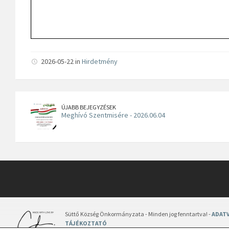
2026-05-22 in
Hirdetmény
ÚJABB BEJEGYZÉSEK
Meghívó Szentmisére - 2026.06.04
Süttő Község Önkormányzata - Minden jog fenntartva! -
ADATV
TÁJÉKOZTATÓ